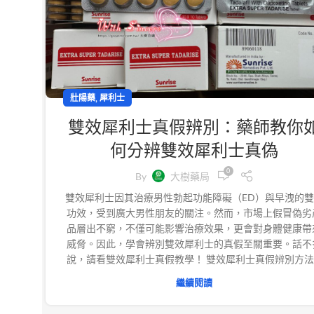
,
壯陽藥
犀利士
雙效犀利士真假辨別：藥師教你
何分辨雙效犀利士真偽
0
By
大樹藥局
雙效犀利士因其治療男性勃起功能障礙（ED）與早洩的
功效，受到廣大男性朋友的關注。然而，市場上假冒偽劣
品層出不窮，不僅可能影響治療效果，更會對身體健康帶
威脅。因此，學會辨別雙效犀利士的真假至關重要。話不
說，請看雙效犀利士真假教學！ 雙效犀利士真假辨別方法 ..
繼續閱讀