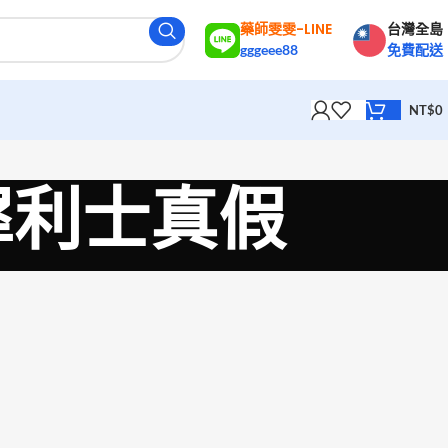
藥師雯雯-LINE
台灣全島
gggeee88
免費配送
NT$
0
雙效犀利士真假