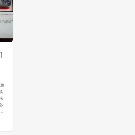
如
雙重
產
來
多
.