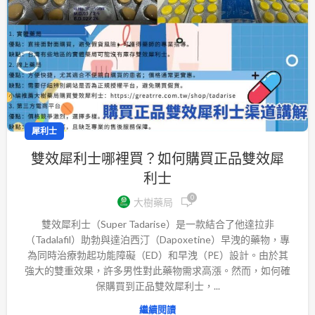
犀利士
雙效犀利士哪裡買？如何購買正品雙效犀
利士
0
大樹藥局
雙效犀利士（Super Tadarise）是一款結合了他達拉非
（Tadalafil）助勃與達泊西汀（Dapoxetine）早洩的藥物，專
為同時治療勃起功能障礙（ED）和早洩（PE）設計。由於其
強大的雙重效果，許多男性對此藥物需求高漲。然而，如何確
保購買到正品雙效犀利士，...
繼續閱讀