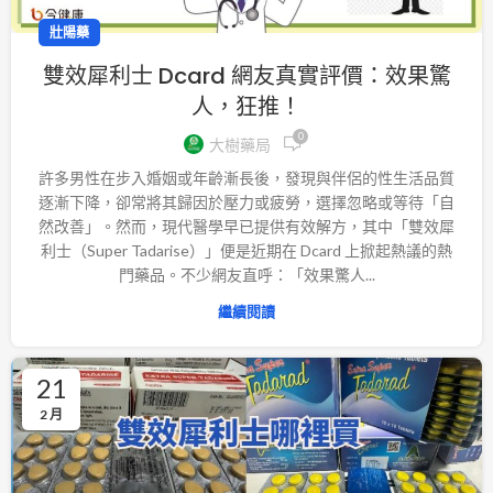
壯陽藥
雙效犀利士 Dcard 網友真實評價：效果驚
人，狂推！
0
大樹藥局
許多男性在步入婚姻或年齡漸長後，發現與伴侶的性生活品質
逐漸下降，卻常將其歸因於壓力或疲勞，選擇忽略或等待「自
然改善」。然而，現代醫學早已提供有效解方，其中「雙效犀
利士（Super Tadarise）」便是近期在 Dcard 上掀起熱議的熱
門藥品。不少網友直呼：「效果驚人...
繼續閱讀
21
2 月