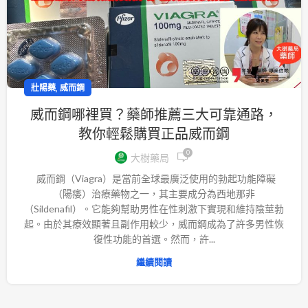
,
壯陽藥
威而鋼
威而鋼哪裡買？藥師推薦三大可靠通路，
教你輕鬆購買正品威而鋼
0
大樹藥局
威而鋼（Viagra）是當前全球最廣泛使用的勃起功能障礙
（陽痿）治療藥物之一，其主要成分為西地那非
（Sildenafil）。它能夠幫助男性在性刺激下實現和維持陰莖勃
起。由於其療效顯著且副作用較少，威而鋼成為了許多男性恢
復性功能的首選。然而，許...
繼續閱讀