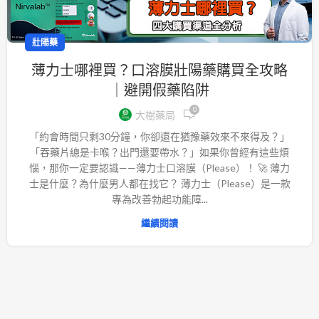
壯陽藥
薄力士哪裡買？口溶膜壯陽藥購買全攻略
｜避開假藥陷阱
0
大樹藥局
「約會時間只剩30分鐘，你卻還在猶豫藥效來不來得及？」
「吞藥片總是卡喉？出門還要帶水？」如果你曾經有這些煩
惱，那你一定要認識——薄力士口溶膜（Please）！ 🚀 薄力
士是什麼？為什麼男人都在找它？ 薄力士（Please）是一款
專為改善勃起功能障...
繼續閱讀