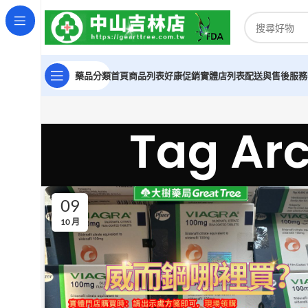
藥品分類
首頁
商品列表
好康促銷
實體店列表
配送與售後服務
Tag A
09
10 月