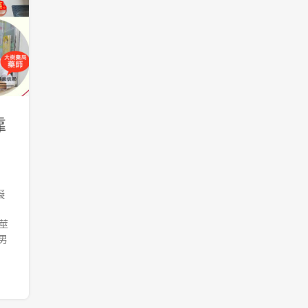
靠
礙
陰莖
男