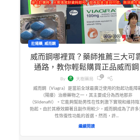
,
壯陽藥
威而鋼
威而鋼哪裡買？藥師推薦三大可
通路，教你輕鬆購買正品威而鋼
0
By
大樹藥局
威而鋼（Viagra）是當前全球最廣泛使用的勃起功能障
（陽痿）治療藥物之一，其主要成分為西地那非
（Sildenafil）。它能夠幫助男性在性刺激下實現和維持
勃起。由於其療效顯著且副作用較少，威而鋼成為了許多
性恢復性功能的首選。然而，許...
繼續閱讀