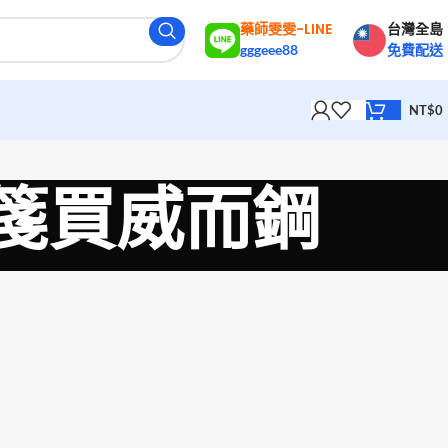
藥師雯雯-LINE
台灣全島
gggeee88
免費配送
NT$
0
處方箋買威而鋼