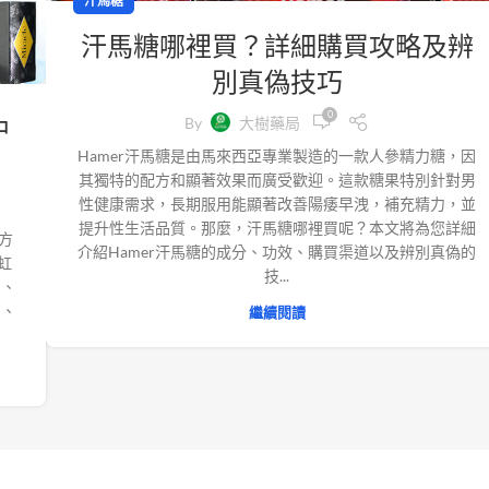
汗馬糖
汗馬糖哪裡買？詳細購買攻略及辨
別真偽技巧
0
中
By
大樹藥局
Hamer汗馬糖是由馬來西亞專業製造的一款人參精力糖，因
其獨特的配方和顯著效果而廣受歡迎。這款糖果特別針對男
性健康需求，長期服用能顯著改善陽痿早洩，補充精力，並
提升性生活品質。那麼，汗馬糖哪裡買呢？本文將為您詳細
配方
介紹Hamer汗馬糖的成分、功效、購買渠道以及辨別真偽的
虹
技...
）、
）、
繼續閱讀