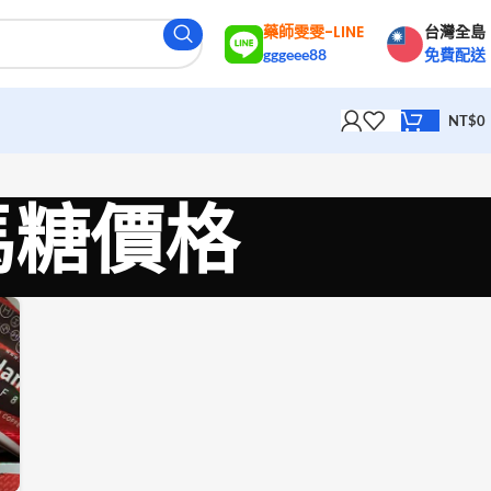
藥師雯雯-LINE
台灣全島
gggeee88
免費配送
NT$
0
 汗馬糖價格