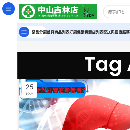
藥品分類
首頁
商品列表
好康促銷
實體店列表
配送與售後服務
Tag
25
10 月