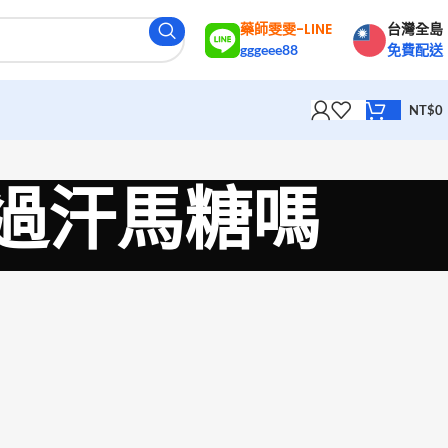
藥師雯雯-LINE
台灣全島
gggeee88
免費配送
NT$
0
人吃過汗馬糖嗎