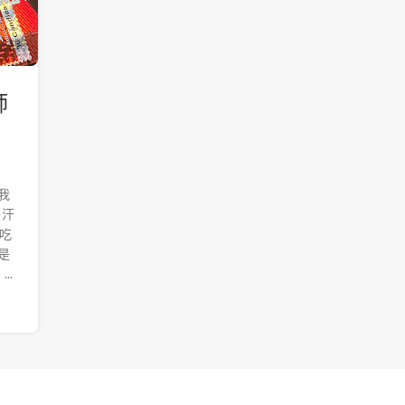
師
我
—汗
吃
是
..