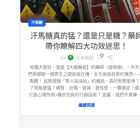
汗馬糖
汗馬糖真的猛？還是只是糖？藥
帶你瞭解四大功效迷思！
0
By
大樹藥局
哈囉大家好，我是【大樹藥局】的藥師（游佩雯），今天
們來聊聊一個男生之間偷偷在傳、女生偷偷好奇的東西—
馬糖！ 這款號稱「男人加油站」的補品，真的有那麼神？
了就能變猛？補腎、壯陽、提神、救性慾，一顆搞定？還
只是心理作用+糖衣包裝的行銷話術？ 這篇，我們不賣藥、.
繼續閱讀