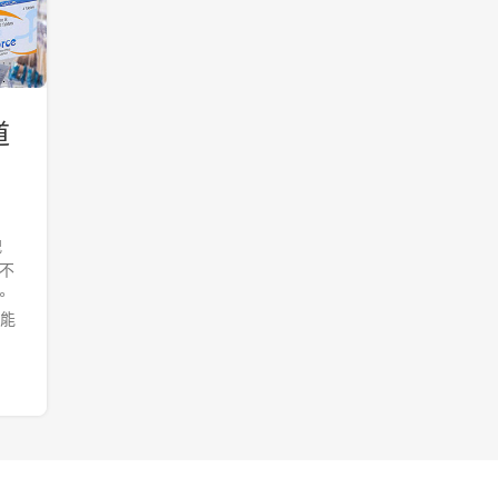
道
洩
礙不
。
功能