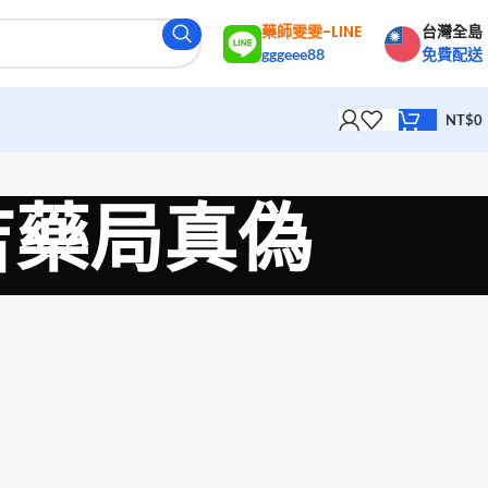
藥師雯雯-LINE
台灣全島
gggeee88
免費配送
NT$
0
必利吉藥局真偽