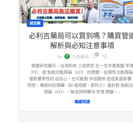
威而鋼
必利吉藥局可以買到嗎？購買管
解析與必知注意事項
0
By
大樹藥局
根據研究顯示，台灣約有 三成男性 在一生中會面臨 早
（PE） 或 勃起功能障礙（ED） 的問題。這類性功能障
僅影響男性的 自信心，也可能對 伴侶關係 造成負面影響
然而，傳統的壯陽藥（如 威而鋼、犀利士）僅針對 勃起
障礙（ED），無法同時解決 早洩 問題。...
繼續閱讀