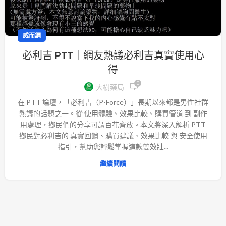
威而鋼
必利吉 PTT｜網友熱議必利吉真實使用心
得
0
大樹藥局
在 PTT 論壇，「必利吉（P-Force）」長期以來都是男性社群
熱議的話題之一。從 使用體驗、效果比較、購買管道 到 副作
用處理，鄉民們的分享可謂百花齊放。本文將深入解析 PTT
鄉民對必利吉的 真實回饋、購買建議、效果比較 與 安全使用
指引，幫助您輕鬆掌握這款雙效壯...
繼續閱讀