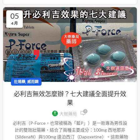
05
4 月
,
壯陽藥
威而鋼
必利吉無效怎麼辦？七大建議全面提升效
果
0
大樹藥局
必利吉（P-Force，也常被稱為「藍P」）是一款專為男性設
計的雙效壯陽藥，結合了兩種主要成分：100mg 西地那非
（Sildenafil）與100mg 達泊西汀（Dapoxetine）。這款藥物