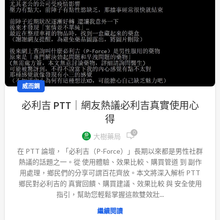
威而鋼
必利吉 PTT｜網友熱議必利吉真實使用心
得
0
大樹藥局
在 PTT 論壇，「必利吉（P-Force）」長期以來都是男性社群
熱議的話題之一。從 使用體驗、效果比較、購買管道 到 副作
用處理，鄉民們的分享可謂百花齊放。本文將深入解析 PTT
鄉民對必利吉的 真實回饋、購買建議、效果比較 與 安全使用
指引，幫助您輕鬆掌握這款雙效壯...
繼續閱讀