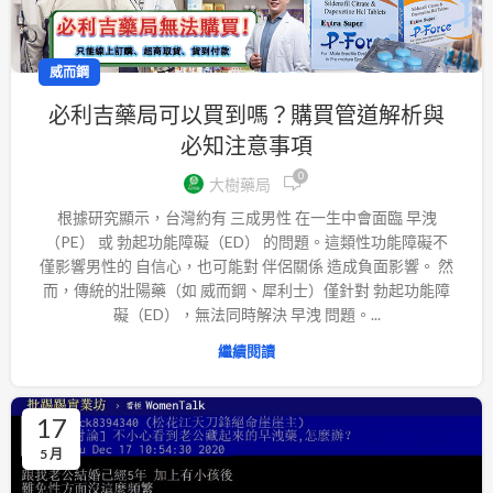
威而鋼
必利吉藥局可以買到嗎？購買管道解析與
必知注意事項
0
大樹藥局
根據研究顯示，台灣約有 三成男性 在一生中會面臨 早洩
（PE） 或 勃起功能障礙（ED） 的問題。這類性功能障礙不
僅影響男性的 自信心，也可能對 伴侶關係 造成負面影響。 然
而，傳統的壯陽藥（如 威而鋼、犀利士）僅針對 勃起功能障
礙（ED），無法同時解決 早洩 問題。...
繼續閱讀
17
5 月