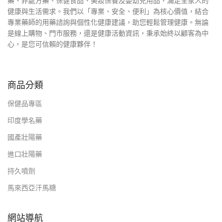
藥、非處方藥、保健食品、美妝保養及嬰幼兒用品，滿足全家人的
健康與生活需求。我們以「專業、安全、便利」為核心價值，結合
專業藥師的用藥諮詢與個性化健康建議，助您輕鬆管理健康。無論
是線上購物、門市服務，還是健康活動資訊，秉承始終以顧客為中
心，是您可信賴的健康夥伴！
商品分類
保健品專區
印度學名藥
國產壯陽藥
進口壯陽藥
持久噴劑
馬來西亞汗馬糖
網站導航