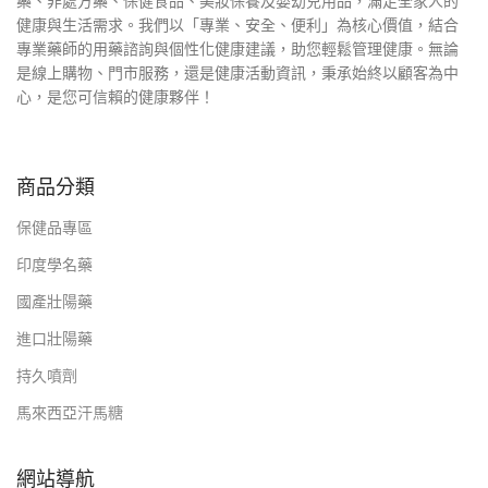
藥、非處方藥、保健食品、美妝保養及嬰幼兒用品，滿足全家人的
健康與生活需求。我們以「專業、安全、便利」為核心價值，結合
專業藥師的用藥諮詢與個性化健康建議，助您輕鬆管理健康。無論
是線上購物、門市服務，還是健康活動資訊，秉承始終以顧客為中
心，是您可信賴的健康夥伴！
商品分類
保健品專區
印度學名藥
國產壯陽藥
進口壯陽藥
持久噴劑
馬來西亞汗馬糖
網站導航