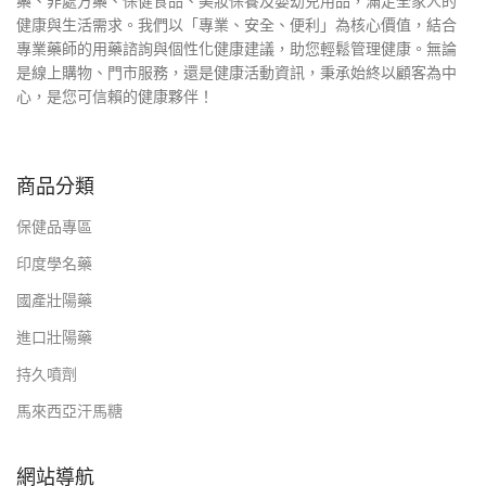
藥、非處方藥、保健食品、美妝保養及嬰幼兒用品，滿足全家人的
健康與生活需求。我們以「專業、安全、便利」為核心價值，結合
專業藥師的用藥諮詢與個性化健康建議，助您輕鬆管理健康。無論
是線上購物、門市服務，還是健康活動資訊，秉承始終以顧客為中
心，是您可信賴的健康夥伴！
商品分類
保健品專區
印度學名藥
國產壯陽藥
進口壯陽藥
持久噴劑
馬來西亞汗馬糖
網站導航