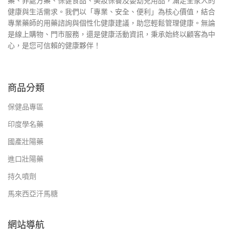
藥、非處方藥、保健食品、美妝保養及嬰幼兒用品，滿足全家人的
健康與生活需求。我們以「專業、安全、便利」為核心價值，結合
專業藥師的用藥諮詢與個性化健康建議，助您輕鬆管理健康。無論
是線上購物、門市服務，還是健康活動資訊，秉承始終以顧客為中
心，是您可信賴的健康夥伴！
商品分類
保健品專區
印度學名藥
國產壯陽藥
進口壯陽藥
持久噴劑
馬來西亞汗馬糖
網站導航