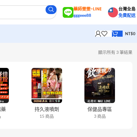
藥師雯雯-LINE
台灣全島
gggeee88
免費配送
NT$
0
顯示所有 3 筆結果
陽藥
持久液噴劑
保健品專區
品
15 商品
3 商品