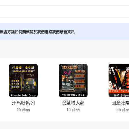
無處方箋如何購藥
關於我們
聯絡我們
最新資訊
汗馬糖系列
陰莖增大類
國產壯
15 商品
14 商品
36 商