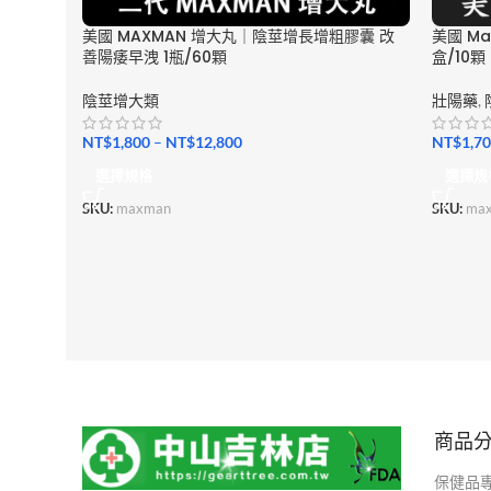
美國 MAXMAN 增大丸｜陰莖增長增粗膠囊 改
美國 M
善陽痿早洩 1瓶/60顆
盒/10顆
陰莖增大類
壯陽藥
,
NT$
1,800
–
NT$
12,800
NT$
1,7
選擇規格
選擇規
SKU:
maxman
SKU:
ma
商品
保健品