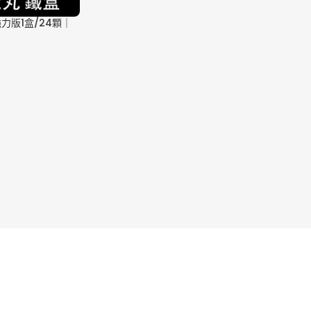
強力版1盒/24顆｜