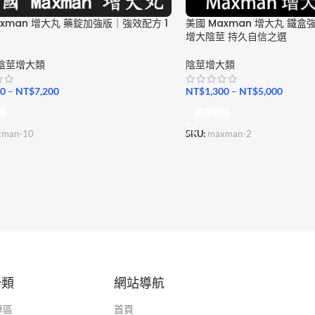
axman 增大丸 藥錠加強版｜強效配方 1
美國 Maxman 增大丸 鐵盒
增大陰莖 持久自信之選
陰莖增大類
陰莖增大類
00
–
NT$
7,200
NT$
1,300
–
NT$
5,000
格
選擇規格
xman-10
SKU:
maxman-2
分類
網站導航
專區
首頁