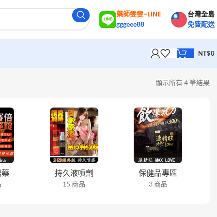
藥師雯雯-LINE
台灣全島
gggeee88
免費配送
NT$
0
顯示所有 4 筆結果
陽藥
持久液噴劑
保健品專區
品
15 商品
3 商品