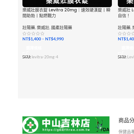
樂威壯膜衣錠 Levitra 20mg｜速效硬漢錠丨瞬
樂威壯 L
間助勃丨點燃戰力
自信！
壯陽藥
,
樂威壯
,
國產壯陽藥
壯陽藥
,
NT$
1,400
–
NT$
4,990
NT$
1,4
選擇規格
選擇規
SKU:
levitra-20mg-4
SKU:
Levi
商品
保健品