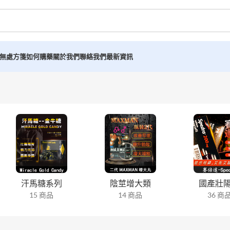
無處方箋如何購藥
關於我們
聯絡我們
最新資訊
汗馬糖系列
陰莖增大類
國產壯
15 商品
14 商品
36 商