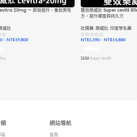
evitra 20mg — 即效提升，重拾男性
雙效樂威壯 Super Levifil 
方，提升硬度與持久力
樂威壯
壯陽藥
,
樂威壯
,
印度學名藥
00
–
NT$
19,800
NT$
1,390
–
NT$
14,880
格
選擇規格
tra
SKU:
Super-levifil
分類
網站導航
專區
首頁