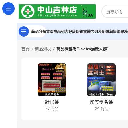
藥品分類
首頁
商品列表
好康促銷
實體店列表
配送與售後服務
首頁
商品列表
商品標籤為 “Levitra適應人群”
壯陽藥
印度學名藥
77 商品
24 商品