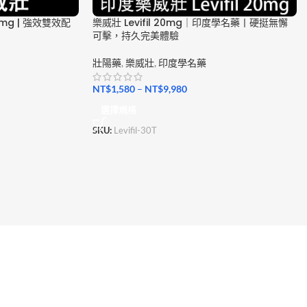
80mg | 強效雙效配
樂威壯 Levifil 20mg｜印度學名藥丨硬挺無懈
可擊，持久完美體驗
壯陽藥
,
樂威壯
,
印度學名藥
NT$
1,580
–
NT$
9,980
選擇規格
SKU:
Levifil-30T