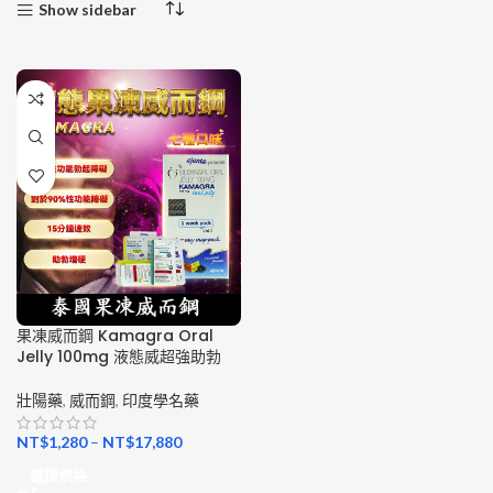
Show sidebar
果凍威而鋼 Kamagra Oral
Jelly 100mg 液態威超強助勃
壯陽藥
,
威而鋼
,
印度學名藥
NT$
1,280
–
NT$
17,880
選擇規格