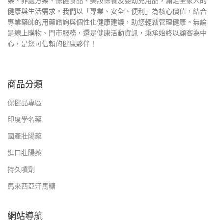
藥、非處方藥、保健食品、美妝保養及嬰幼兒用品，滿足全家人的
健康與生活需求。我們以「專業、安全、便利」為核心價值，結合
專業藥師的用藥諮詢與個性化健康建議，助您輕鬆管理健康。無論
是線上購物、門市服務，還是健康活動資訊，秉承始終以顧客為中
心，是您可信賴的健康夥伴！
商品分類
保健品專區
印度學名藥
國產壯陽藥
進口壯陽藥
持久噴劑
馬來西亞汗馬糖
網站導航