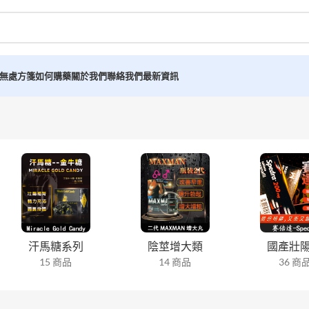
無處方箋如何購藥
關於我們
聯絡我們
最新資訊
汗馬糖系列
陰莖增大類
國產壯
15 商品
14 商品
36 商