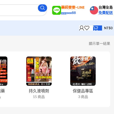
藥師雯雯-LINE
台灣全島
gggeee88
免費配送
NT$
0
顯示單一結果
陽藥
持久液噴劑
保健品專區
品
15 商品
3 商品