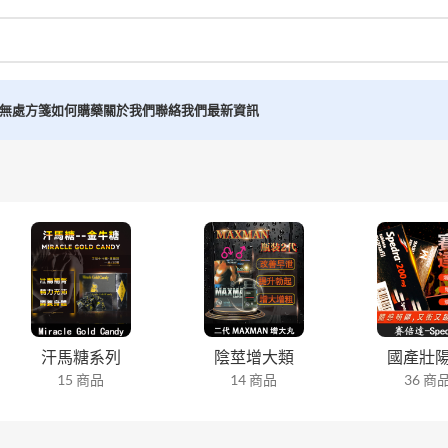
無處方箋如何購藥
關於我們
聯絡我們
最新資訊
汗馬糖系列
陰莖增大類
國產壯
15 商品
14 商品
36 商