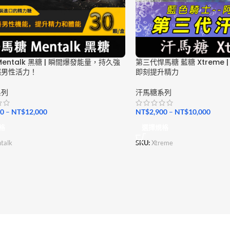
entalk 黑糖 | 瞬間爆發能量，持久強
第三代悍馬糖 藍糖 Xtreme
燃男性活力！
即刻提升精力
系列
汗馬糖系列
00
–
NT$
12,000
NT$
2,900
–
NT$
10,000
格
選擇規格
talk
SKU:
Xtreme