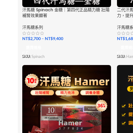
汗馬糖 Spinach 金糖｜第四代正品精力糖 壯陽
二代汗馬糖
補腎效果顯著
力，提
汗馬糖系列
汗馬糖
NT$
2,700
–
NT$
9,400
NT$
1,6
選擇規格
選擇規
SKU:
Spinach
SKU:
Ham