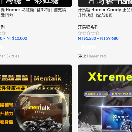
 Hamer 彩虹糖 1盒32顆 | 補充精
汗馬糖 Hamer Candy 正
升戰鬥力
升性功能 1盒/30顆
系列
汗馬糖系列
80
–
NT$
10,000
NT$
1,580
–
NT$
9,680
格
選擇規格
er-Skittles
SKU:
Hamer-red