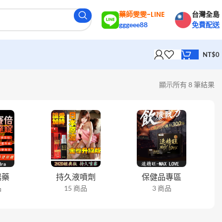
藥師雯雯-LINE
台灣全島
gggeee88
免費配送
NT$
0
顯示所有 8 筆結果
陽藥
持久液噴劑
保健品專區
品
15 商品
3 商品