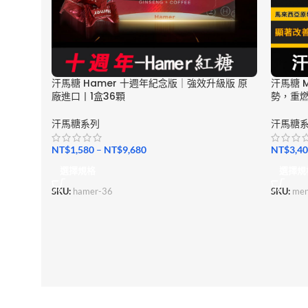
汗馬糖 Hamer 十週年紀念版｜強效升級版 原
汗馬糖 M
廠進口丨1盒36顆
勢，重
汗馬糖系列
汗馬糖
NT$
1,580
–
NT$
9,680
NT$
3,4
選擇規格
選擇規
SKU:
hamer-36
SKU:
men