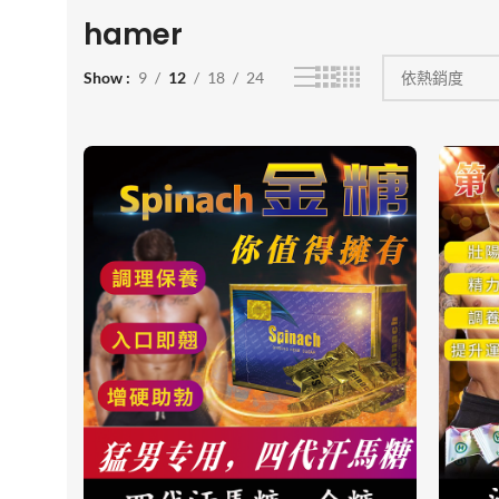
hamer
Show
9
12
18
24