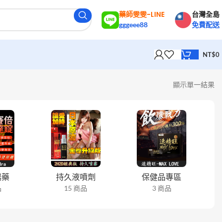
藥師雯雯-LINE
台灣全島
gggeee88
免費配送
NT$
0
顯示單一結果
陽藥
持久液噴劑
保健品專區
品
15 商品
3 商品