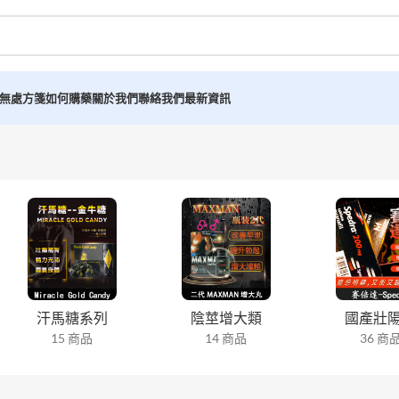
無處方箋如何購藥
關於我們
聯絡我們
最新資訊
汗馬糖系列
陰莖增大類
國產壯
15 商品
14 商品
36 商