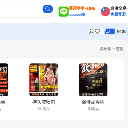
藥師雯雯-LINE
台灣全島
gggeee88
免費配送
NT$
0
顯示單一結果
陽藥
持久液噴劑
保健品專區
品
15 商品
3 商品