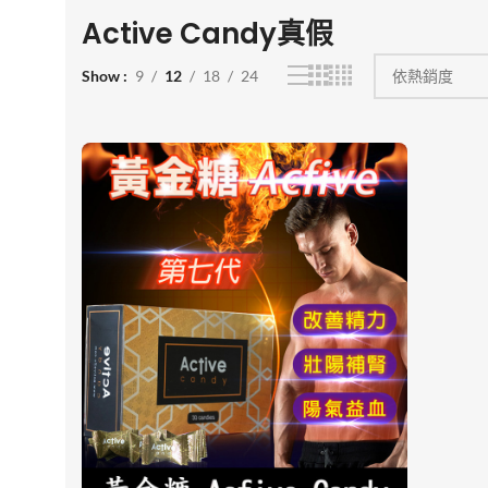
Active Candy真假
Show
9
12
18
24