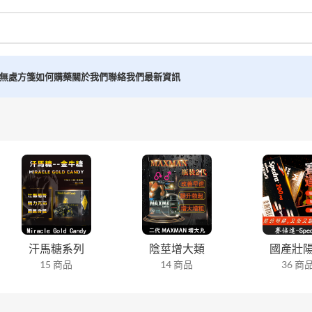
無處方箋如何購藥
關於我們
聯絡我們
最新資訊
汗馬糖系列
陰莖增大類
國產壯
15 商品
14 商品
36 商