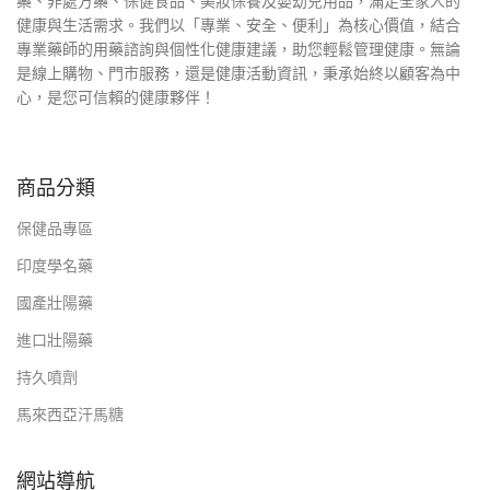
藥、非處方藥、保健食品、美妝保養及嬰幼兒用品，滿足全家人的
健康與生活需求。我們以「專業、安全、便利」為核心價值，結合
專業藥師的用藥諮詢與個性化健康建議，助您輕鬆管理健康。無論
是線上購物、門市服務，還是健康活動資訊，秉承始終以顧客為中
心，是您可信賴的健康夥伴！
商品分類
保健品專區
印度學名藥
國產壯陽藥
進口壯陽藥
持久噴劑
馬來西亞汗馬糖
網站導航