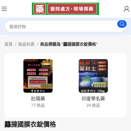
首頁
商品列表
商品標籤為 “龘撻國膜衣錠價格”
壯陽藥
印度學名藥
77 商品
24 商品
龘撻國膜衣錠價格