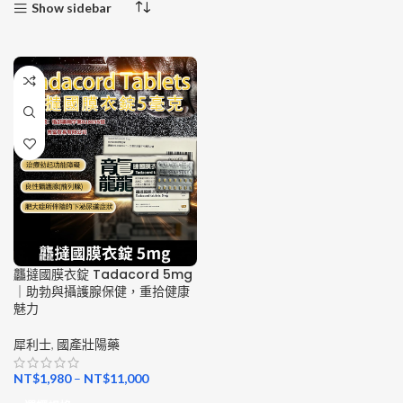
Show sidebar
龘撻國膜衣錠 Tadacord 5mg
｜助勃與攝護腺保健，重拾健康
魅力
犀利士
,
國產壯陽藥
NT$
1,980
–
NT$
11,000