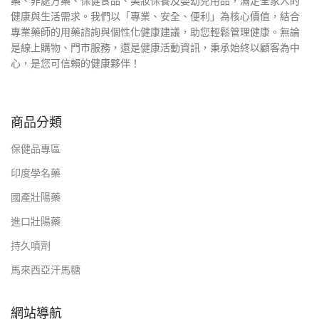
藥、非處方藥、保健食品、美妝保養及嬰幼兒用品，滿足全家人的
健康與生活需求。我們以「專業、安全、便利」為核心價值，結合
專業藥師的用藥諮詢與個性化健康建議，助您輕鬆管理健康。無論
是線上購物、門市服務，還是健康活動資訊，秉承始終以顧客為中
心，是您可信賴的健康夥伴！
商品分類
保健品專區
印度學名藥
國產壯陽藥
進口壯陽藥
持久噴劑
馬來西亞汗馬糖
網站導航