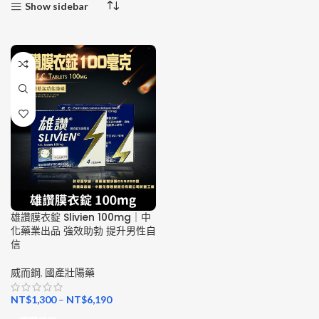
Show sidebar
雄讚膜衣錠 Slivien 100mg｜中
化藥業出品 強效助勃 提升男性自
信
威而鋼
,
國產壯陽藥
NT$
1,300
–
NT$
6,190