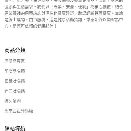
藥、非處方藥、保健食品、美妝保養及嬰幼兒用品，滿足全家人的
健康與生活需求。我們以「專業、安全、便利」為核心價值，結合
專業藥師的用藥諮詢與個性化健康建議，助您輕鬆管理健康。無論
是線上購物、門市服務，還是健康活動資訊，秉承始終以顧客為中
心，是您可信賴的健康夥伴！
商品分類
保健品專區
印度學名藥
國產壯陽藥
進口壯陽藥
持久噴劑
馬來西亞汗馬糖
網站導航