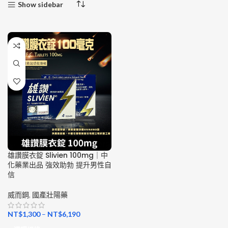
Show sidebar
雄讚膜衣錠 Slivien 100mg｜中
化藥業出品 強效助勃 提升男性自
信
威而鋼
,
國產壯陽藥
NT$
1,300
–
NT$
6,190