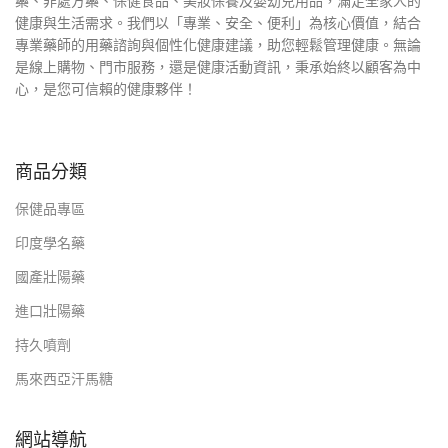
藥、非處方藥、保健食品、美妝保養及嬰幼兒用品，滿足全家人的
健康與生活需求。我們以「專業、安全、便利」為核心價值，結合
專業藥師的用藥諮詢與個性化健康建議，助您輕鬆管理健康。無論
是線上購物、門市服務，還是健康活動資訊，秉承始終以顧客為中
心，是您可信賴的健康夥伴！
商品分類
保健品專區
印度學名藥
國產壯陽藥
進口壯陽藥
持久噴劑
馬來西亞汗馬糖
網站導航