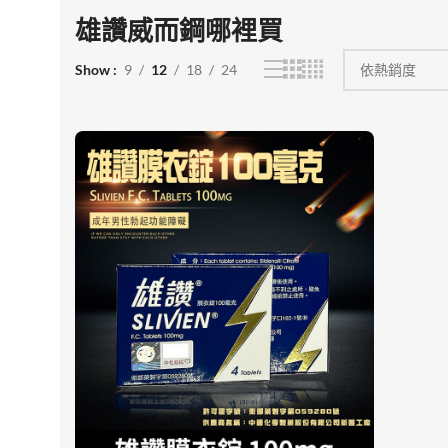
雄讚威而鋼哪裡買
Show
9
12
18
24