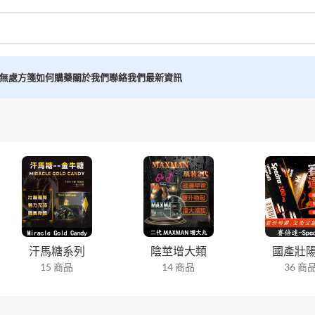
無處方箋如何購藥
關於我們
聯絡我們
最新資訊
汗馬糖系列
陰莖增大類
國產壯
15 商品
14 商品
36 商