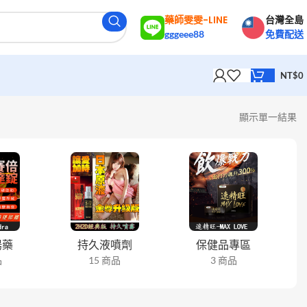
藥師雯雯-LINE
台灣全島
gggeee88
免費配送
NT$
0
顯示單一結果
陽藥
持久液噴劑
保健品專區
品
15 商品
3 商品