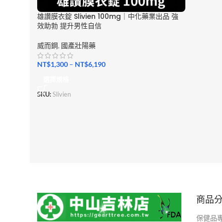
雄讚膜衣錠 Slivien 100mg｜中化藥業出品 強
效助勃 提升男性自信
威而鋼
,
國產壯陽藥
NT$
1,300
–
NT$
6,190
選擇規格
SKU:
Slivien
商品
保健品