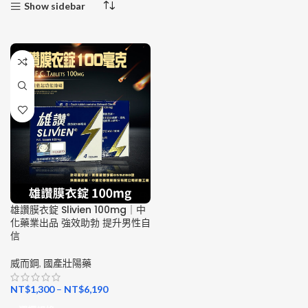
Show sidebar
雄讚膜衣錠 Slivien 100mg｜中
化藥業出品 強效助勃 提升男性自
信
威而鋼
,
國產壯陽藥
NT$
1,300
–
NT$
6,190