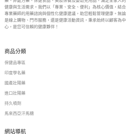
藥、非處方藥、保健食品、美妝保養及嬰幼兒用品，滿足全家人的
健康與生活需求。我們以「專業、安全、便利」為核心價值，結合
專業藥師的用藥諮詢與個性化健康建議，助您輕鬆管理健康。無論
是線上購物、門市服務，還是健康活動資訊，秉承始終以顧客為中
心，是您可信賴的健康夥伴！
商品分類
保健品專區
印度學名藥
國產壯陽藥
進口壯陽藥
持久噴劑
馬來西亞汗馬糖
網站導航