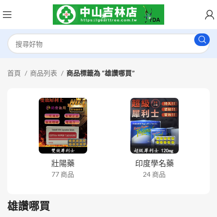
首頁
商品列表
商品標籤為 “雄讚哪買”
壯陽藥
印度學名藥
77 商品
24 商品
雄讚哪買