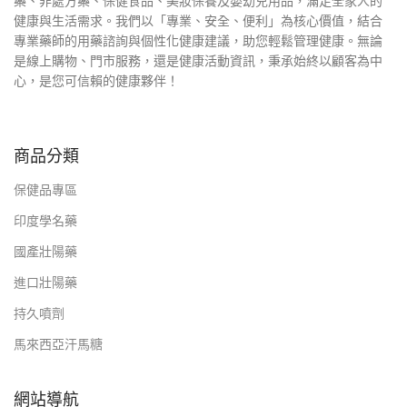
藥、非處方藥、保健食品、美妝保養及嬰幼兒用品，滿足全家人的
健康與生活需求。我們以「專業、安全、便利」為核心價值，結合
專業藥師的用藥諮詢與個性化健康建議，助您輕鬆管理健康。無論
是線上購物、門市服務，還是健康活動資訊，秉承始終以顧客為中
心，是您可信賴的健康夥伴！
商品分類
保健品專區
印度學名藥
國產壯陽藥
進口壯陽藥
持久噴劑
馬來西亞汗馬糖
網站導航