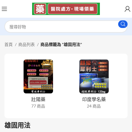
首頁
商品列表
商品標籤為 “雄固用法”
壯陽藥
印度學名藥
77 商品
24 商品
雄固用法