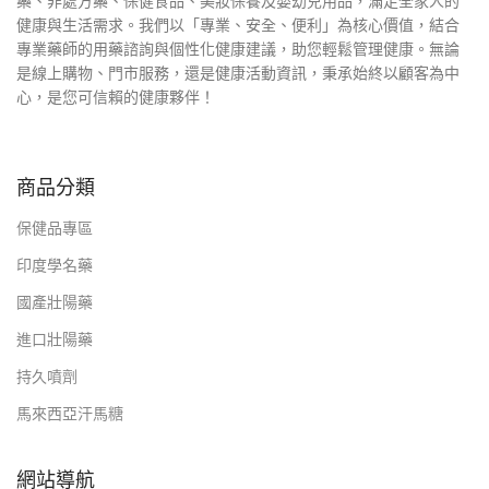
藥、非處方藥、保健食品、美妝保養及嬰幼兒用品，滿足全家人的
健康與生活需求。我們以「專業、安全、便利」為核心價值，結合
專業藥師的用藥諮詢與個性化健康建議，助您輕鬆管理健康。無論
是線上購物、門市服務，還是健康活動資訊，秉承始終以顧客為中
心，是您可信賴的健康夥伴！
商品分類
保健品專區
印度學名藥
國產壯陽藥
進口壯陽藥
持久噴劑
馬來西亞汗馬糖
網站導航