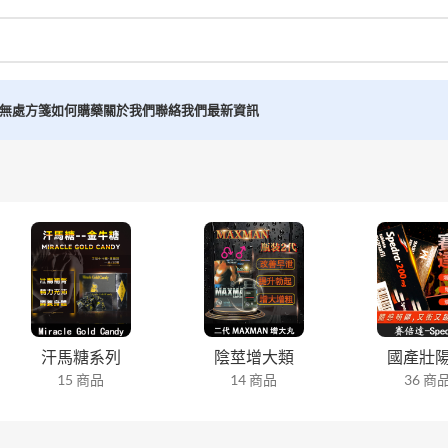
無處方箋如何購藥
關於我們
聯絡我們
最新資訊
汗馬糖系列
陰莖增大類
國產壯
15 商品
14 商品
36 商