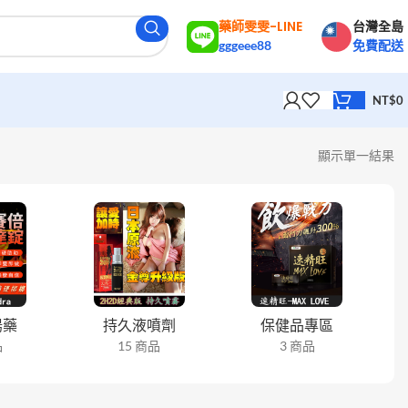
藥師雯雯-LINE
台灣全島
gggeee88
免費配送
NT$
0
顯示單一結果
陽藥
持久液噴劑
保健品專區
品
15 商品
3 商品