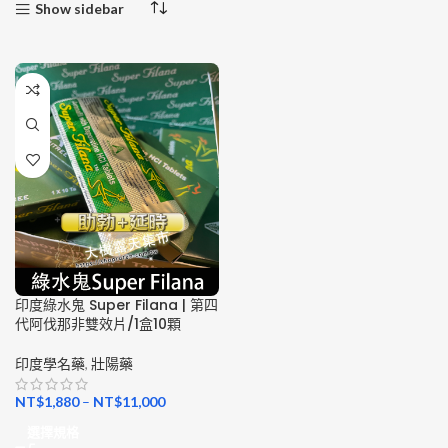
Show sidebar
印度綠水鬼 Super Filana | 第四
代阿伐那非雙效片/1盒10顆
印度學名藥
,
壯陽藥
NT$
1,880
–
NT$
11,000
選擇規格