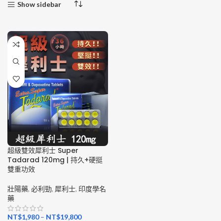
Show sidebar
超級雙效犀利士 Super
Tadarad 120mg | 持久+硬挺
雙重功效
壯陽藥
,
必利勁
,
犀利士
,
印度學名
藥
NT$
1,980
–
NT$
19,800