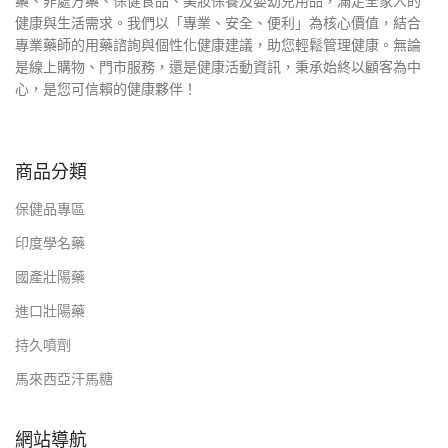
藥、非處方藥、保健食品、美妝保養及嬰幼兒用品，滿足全家人的
健康與生活需求。我們以「專業、安全、便利」為核心價值，結合
專業藥師的用藥諮詢與個性化健康建議，助您輕鬆管理健康。無論
是線上購物、門市服務，還是健康活動資訊，秉承始終以顧客為中
心，是您可信賴的健康夥伴！
商品分類
保健品專區
印度學名藥
國產壯陽藥
進口壯陽藥
持久噴劑
馬來西亞汗馬糖
網站導航