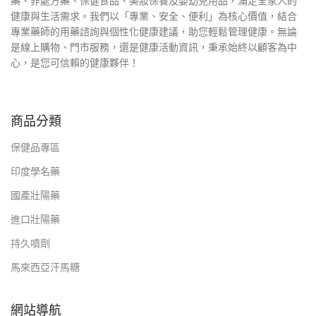
藥、非處方藥、保健食品、美妝保養及嬰幼兒用品，滿足全家人的
健康與生活需求。我們以「專業、安全、便利」為核心價值，結合
專業藥師的用藥諮詢與個性化健康建議，助您輕鬆管理健康。無論
是線上購物、門市服務，還是健康活動資訊，秉承始終以顧客為中
心，是您可信賴的健康夥伴！
商品分類
保健品專區
印度學名藥
國產壯陽藥
進口壯陽藥
持久噴劑
馬來西亞汗馬糖
網站導航