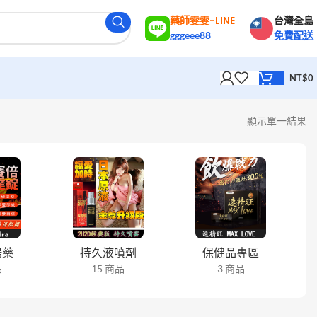
藥師雯雯-LINE
台灣全島
gggeee88
免費配送
NT$
0
顯示單一結果
陽藥
持久液噴劑
保健品專區
品
15 商品
3 商品