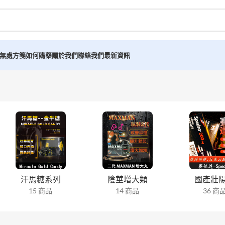
無處方箋如何購藥
關於我們
聯絡我們
最新資訊
汗馬糖系列
陰莖增大類
國產壯
15 商品
14 商品
36 商