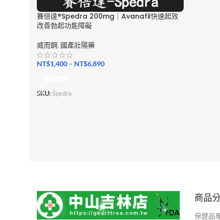
賽倍達®Spedra 200mg｜Avanafil快速起效
改善勃起功能障礙
威而鋼
,
國產壯陽藥
NT$
1,400
–
NT$
6,890
選擇規格
SKU:
Spedra
商品
保健品