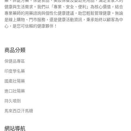
藥、非處方藥、保健食品、美妝保養及嬰幼兒用品，滿足全家人的
健康與生活需求。我們以「專業、安全、便利」為核心價值，結合
專業藥師的用藥諮詢與個性化健康建議，助您輕鬆管理健康。無論
是線上購物、門市服務，還是健康活動資訊，秉承始終以顧客為中
心，是您可信賴的健康夥伴！
商品分類
保健品專區
印度學名藥
國產壯陽藥
進口壯陽藥
持久噴劑
馬來西亞汗馬糖
網站導航