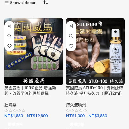
Show sidebar
英國威馬丨100%正品 增強勃
英國威馬 STUD-100丨外用延時
起、改善早洩的理想選擇
持久液 提升持久力（1瓶/12ml）
壯陽藥
持久液噴劑
NT$
1,880
–
NT$
19,800
NT$
1,000
–
NT$
3,880
選擇規格
選擇規格