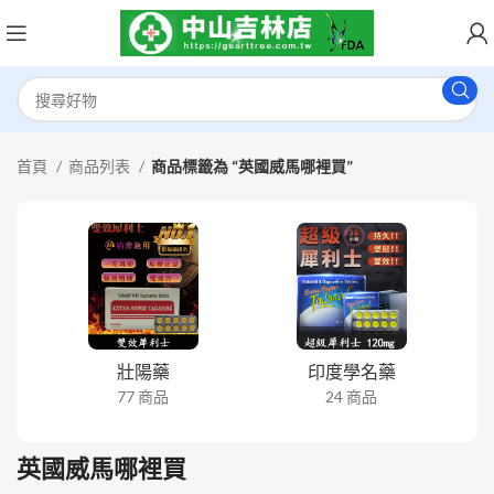
首頁
商品列表
商品標籤為 “英國威馬哪裡買”
壯陽藥
印度學名藥
77 商品
24 商品
英國威馬哪裡買