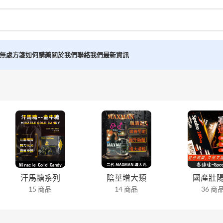
無處方箋如何購藥
關於我們
聯絡我們
最新資訊
汗馬糖系列
陰莖增大類
國產壯
15 商品
14 商品
36 商