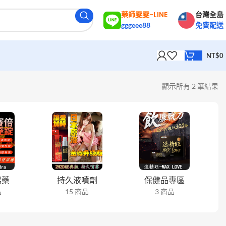
藥師雯雯-LINE
台灣全島
gggeee88
免費配送
NT$
0
顯示所有 2 筆結果
陽藥
持久液噴劑
保健品專區
品
15 商品
3 商品