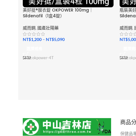
美好挺®膜衣錠 OKPOWER 100mg｜
瓶裝美好
Sildenafil（1盒4錠）
Sildena
威而鋼
,
國產壯陽藥
威而鋼
,
NT$
1,200
–
NT$
5,090
NT$
5,0
選擇規格
選擇規
SKU:
okpower-4T
SKU:
okp
商品
保健品