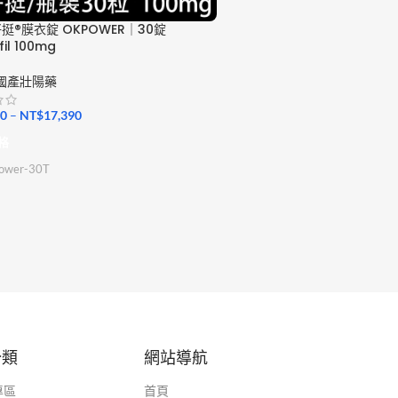
挺®膜衣錠 OKPOWER｜30錠
fil 100mg
國產壯陽藥
00
–
NT$
17,390
格
ower-30T
分類
網站導航
專區
首頁