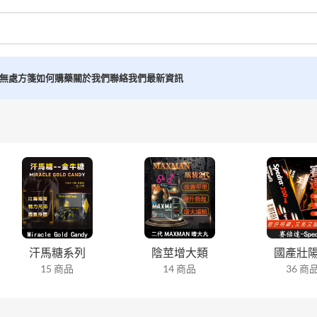
無處方箋如何購藥
關於我們
聯絡我們
最新資訊
汗馬糖系列
陰莖增大類
國產壯
15 商品
14 商品
36 商