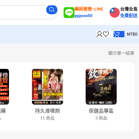
藥師雯雯-LINE
台灣全島
gggeee88
免費配送
NT$
0
顯示單一結果
陽藥
持久液噴劑
保健品專區
品
15 商品
3 商品