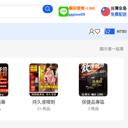
藥師雯雯-LINE
台灣全島
gggeee88
免費配送
NT$
0
顯示單一結果
陽藥
持久液噴劑
保健品專區
品
15 商品
3 商品