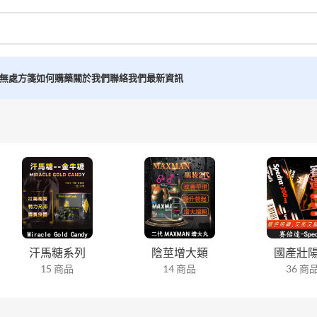
無處方箋如何購藥
關於我們
聯絡我們
最新資訊
汗馬糖系列
陰莖增大類
國產壯
15 商品
14 商品
36 商