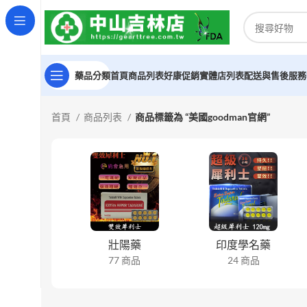
藥品分類
首頁
商品列表
好康促銷
實體店列表
配送與售後服務
首頁
商品列表
商品標籤為 “美國goodman官網”
壯陽藥
印度學名藥
77 商品
24 商品