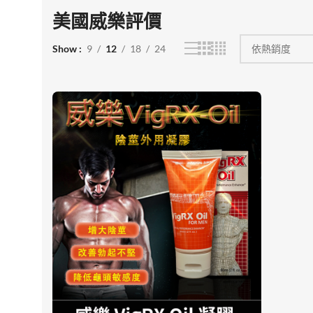
美國威樂評價
Show
9
12
18
24