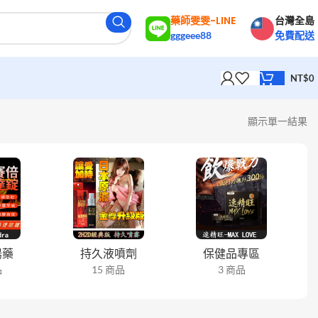
藥師雯雯-LINE
台灣全島
gggeee88
免費配送
NT$
0
顯示單一結果
陽藥
持久液噴劑
保健品專區
品
15 商品
3 商品