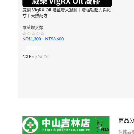
威樂 VigRX Oil 陰莖增大凝膠｜增強勃起力與尺
寸丨天然配方
陰莖增大類
NT$
1,300
–
NT$
3,600
選擇規格
SKU:
VigRX-Oil
商品
保健品