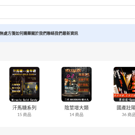
無處方箋如何購藥
關於我們
聯絡我們
最新資訊
汗馬糖系列
陰莖增大類
國產壯
15 商品
14 商品
36 商