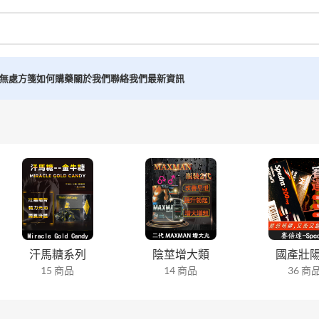
無處方箋如何購藥
關於我們
聯絡我們
最新資訊
汗馬糖系列
陰莖增大類
國產壯
15 商品
14 商品
36 商