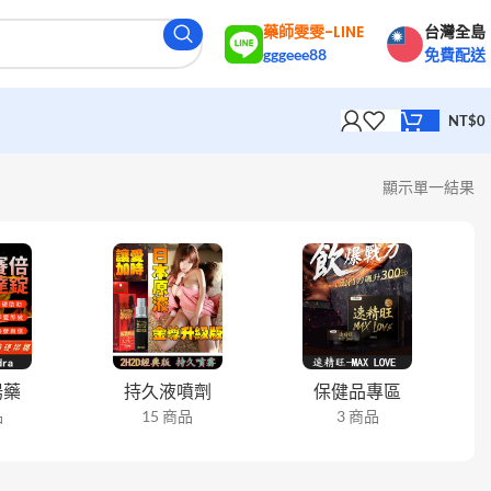
藥師雯雯-LINE
台灣全島
gggeee88
免費配送
NT$
0
顯示單一結果
陽藥
持久液噴劑
保健品專區
品
15 商品
3 商品