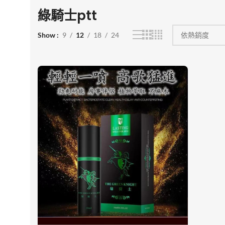
綠騎士ptt
Show
9
12
18
24