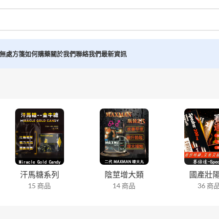
無處方箋如何購藥
關於我們
聯絡我們
最新資訊
汗馬糖系列
陰莖增大類
國產壯
15 商品
14 商品
36 商