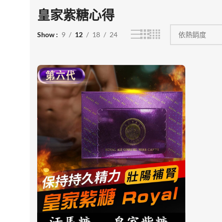
皇家紫糖心得
Show
9
12
18
24