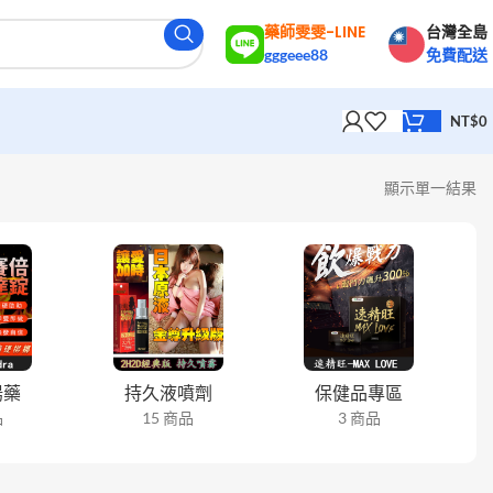
藥師雯雯-LINE
台灣全島
gggeee88
免費配送
NT$
0
顯示單一結果
陽藥
持久液噴劑
保健品專區
品
15 商品
3 商品