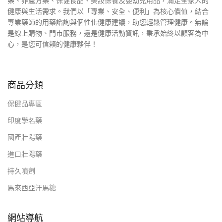
藥、非處方藥、保健食品、美妝保養及嬰幼兒用品，滿足全家人的
健康與生活需求。我們以「專業、安全、便利」為核心價值，結合
專業藥師的用藥諮詢與個性化健康建議，助您輕鬆管理健康。無論
是線上購物、門市服務，還是健康活動資訊，秉承始終以顧客為中
心，是您可信賴的健康夥伴！
商品分類
保健品專區
印度學名藥
國產壯陽藥
進口壯陽藥
持久噴劑
馬來西亞汗馬糖
網站導航