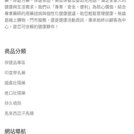
藥、非處方藥、保健食品、美妝保養及嬰幼兒用品，滿足全家人的
健康與生活需求。我們以「專業、安全、便利」為核心價值，結合
專業藥師的用藥諮詢與個性化健康建議，助您輕鬆管理健康。無論
是線上購物、門市服務，還是健康活動資訊，秉承始終以顧客為中
心，是您可信賴的健康夥伴！
商品分類
保健品專區
印度學名藥
國產壯陽藥
進口壯陽藥
持久噴劑
馬來西亞汗馬糖
網站導航