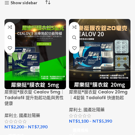
Show sidebar
犀樂挺®膜衣錠 Cealov 5mg｜
犀樂挺®膜衣錠 Cealov 20mg
Tadalafil 提升勃起功能與男性
｜4錠裝 Tadalafil 快速勃起
健康
犀利士
,
國產壯陽藥
犀利士
,
國產壯陽藥
NT$
1,100
–
NT$
5,390
NT$
2,200
–
NT$
7,390
選擇規格