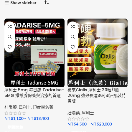
Show sidebar
犀利士 5mg 每日錠 Tadarise-
禮來Cialis 犀利士 30粒/1瓶
5MG 攝護腺保養與治療的首選
20mg 強效長達36小時-瓶裝特
惠版
壯陽藥
,
犀利士
,
印度學名藥
壯陽藥
,
犀利士
NT$
1,100
–
NT$
18,400
NT$
4,500
–
NT$
20,000
選擇規格