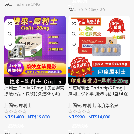
選擇規格
SKU:
Tadarise-5MG
SKU:
cialis 20mg-30
犀利士 Cialis 20mg | 美國禮來
印度犀利士 Tadacip 20mg｜
原廠正品，長效持久達36小時
犀利士學名藥 強效助勃 1盒/4錠
壯陽藥
,
犀利士
壯陽藥
,
犀利士
,
印度學名藥
NT$
1,400
–
NT$
19,800
NT$
990
–
NT$
14,000
選擇規格
選擇規格