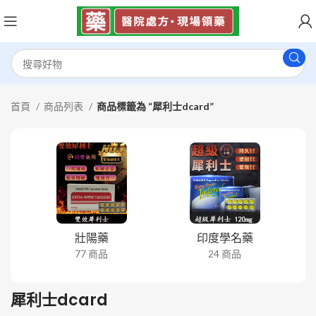
首頁
商品列表
商品標籤為 “犀利士dcard”
壯陽藥
印度學名藥
77 商品
24 商品
犀利士dcard