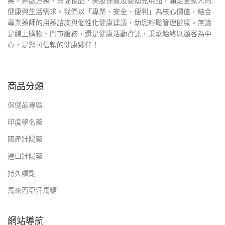
藥、非處方藥、保健食品、美妝保養及嬰幼兒用品，滿足全家人的
健康與生活需求。我們以「專業、安全、便利」為核心價值，結合
專業藥師的用藥諮詢與個性化健康建議，助您輕鬆管理健康。無論
是線上購物、門市服務，還是健康活動資訊，秉承始終以顧客為中
心，是您可信賴的健康夥伴！
商品分類
保健品專區
印度學名藥
國產壯陽藥
進口壯陽藥
持久噴劑
馬來西亞汗馬糖
網站導航