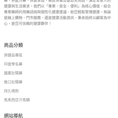
藥、非處方藥、保健食品、美妝保養及嬰幼兒用品，滿足全家人的
健康與生活需求。我們以「專業、安全、便利」為核心價值，結合
專業藥師的用藥諮詢與個性化健康建議，助您輕鬆管理健康。無論
是線上購物、門市服務，還是健康活動資訊，秉承始終以顧客為中
心，是您可信賴的健康夥伴！
商品分類
保健品專區
印度學名藥
國產壯陽藥
進口壯陽藥
持久噴劑
馬來西亞汗馬糖
網站導航