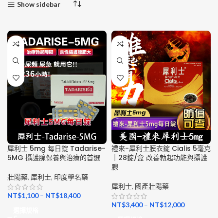
Show sidebar
犀利士 5mg 每日錠 Tadarise-
禮來-犀利士膜衣錠 Cialis 5毫克
5MG 攝護腺保養與治療的首選
｜28錠/盒 改善勃起功能與攝護
腺
壯陽藥
,
犀利士
,
印度學名藥
犀利士
,
國產壯陽藥
NT$
1,100
–
NT$
18,400
NT$
3,400
–
NT$
12,000
選擇規格