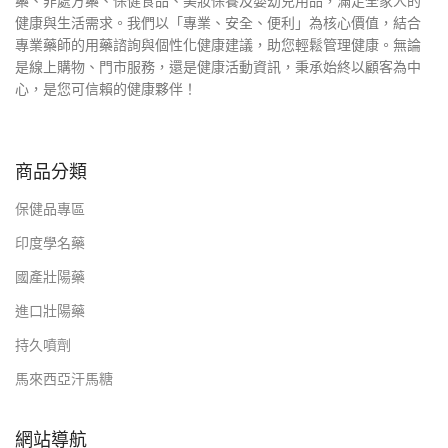
藥、非處方藥、保健食品、美妝保養及嬰幼兒用品，滿足全家人的
健康與生活需求。我們以「專業、安全、便利」為核心價值，結合
專業藥師的用藥諮詢與個性化健康建議，助您輕鬆管理健康。無論
是線上購物、門市服務，還是健康活動資訊，秉承始終以顧客為中
心，是您可信賴的健康夥伴！
商品分類
保健品專區
印度學名藥
國產壯陽藥
進口壯陽藥
持久噴劑
馬來西亞汗馬糖
網站導航