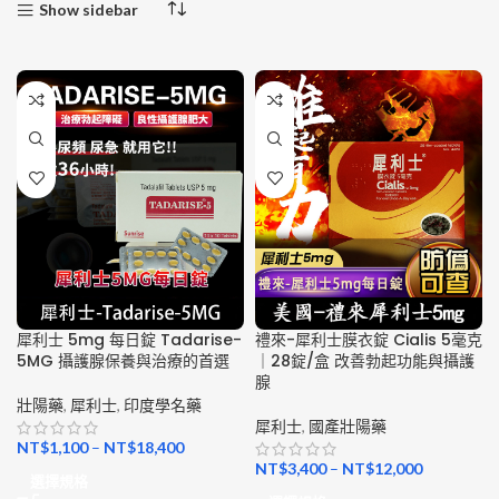
Show sidebar
犀利士 5mg 每日錠 Tadarise-
禮來-犀利士膜衣錠 Cialis 5毫克
5MG 攝護腺保養與治療的首選
｜28錠/盒 改善勃起功能與攝護
腺
壯陽藥
,
犀利士
,
印度學名藥
犀利士
,
國產壯陽藥
NT$
1,100
–
NT$
18,400
NT$
3,400
–
NT$
12,000
選擇規格